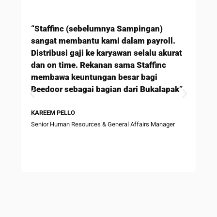
“Staffinc (sebelumnya Sampingan)
sangat membantu kami dalam payroll.
Distribusi gaji ke karyawan selalu akurat
dan on time. Rekanan sama Staffinc
membawa keuntungan besar bagi
“B
Beedoor sebagai bagian dari Bukalapak”
(s
men
KAREEM PELLO
dap
Senior Human Resources & General Affairs Manager
pe
PI
hel
HE
Sen