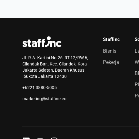
Staffinc
So
Bisnis
L
JI. R.A. Kartini No.26, RT.12/RW.6,
Pekerja
Wh
Cilandak Bar., Kec. Cilandak, Kota
Jakarta Selatan, Daerah Khusus
B
Ibukota Jakarta 12430
P
+6221 3880-5005
P
marketing@staffinc.co