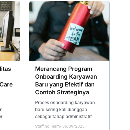
itas
Merancang Program
Onboarding Karyawan
Care
Baru yang Efektif dan
Contoh Strateginya
Proses onboarding karyawan
an
baru sering kali dianggap
er
sebagai tahap administratif
Staffinc Team
/
06/09/2025