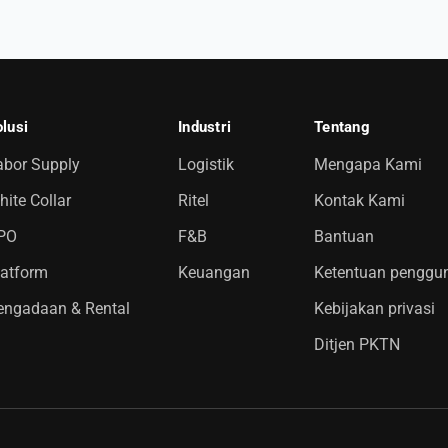
lusi
Industri
Tentang
abor Supply
Logistik
Mengapa Kami
ite Collar
Ritel
Kontak Kami
PO
F&B
Bantuan
latform
Keuangan
Ketentuan penggu
engadaan & Rental
Kebijakan privasi
Ditjen PKTN