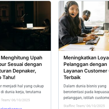
 Menghitung Upah
Meningkatkan Loyal
ur Sesuai dengan
Pelanggan dengan
turan Depnaker,
Layanan Customer 
b Tahu!
Terbaik
 menjadi hal yang cukup
Dalam dunia bisnis yang
i dunia kerja, terutama
berorientasi pada kepuas
pelanggan, istilah custom
c Team
/
06/10/2025
Staffinc Team
/
06/10/2025