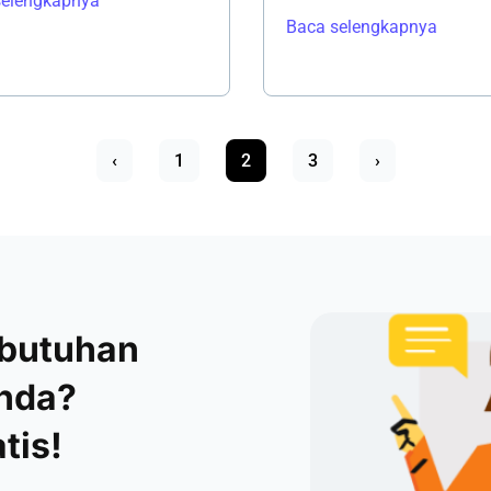
selengkapnya
Baca selengkapnya
‹
1
2
3
›
ebutuhan
Anda?
tis!