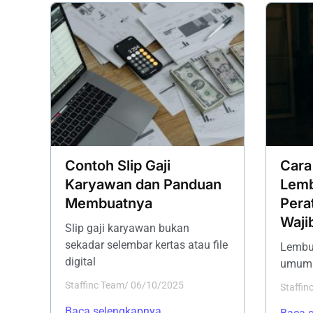
Contoh Slip Gaji
Cara
Karyawan dan Panduan
Lemb
Membuatnya
Pera
Waji
Slip gaji karyawan bukan
sekadar selembar kertas atau file
Lembur
digital
umum d
Staffinc Team
/
06/10/2025
Staffin
Baca selengkapnya