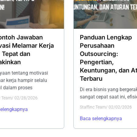
ontoh Jawaban
Panduan Lengkap
vasi Melamar Kerja
Perusahaan
 Tepat dan
Outsourcing:
kinkan
Pengertian,
Keuntungan, dan A
yaan tentang motivasi
Terbaru
r kerja hampir selalu
l dalam proses
Di era bisnis yang bergera
sangat cepat saat ini, efisi
c Team
/
02/28/2026
Staffinc Team
/
02/02/2026
selengkapnya
Baca selengkapnya