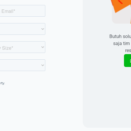
Butuh sol
saja tim
re