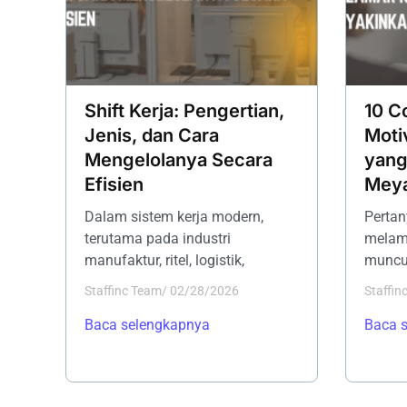
Shift Kerja: Pengertian,
10 C
Jenis, dan Cara
Moti
Mengelolanya Secara
yang
Efisien
Meya
Dalam sistem kerja modern,
Pertan
terutama pada industri
melama
manufaktur, ritel, logistik,
muncu
Staffinc Team
/
02/28/2026
Staffin
Baca selengkapnya
Baca 