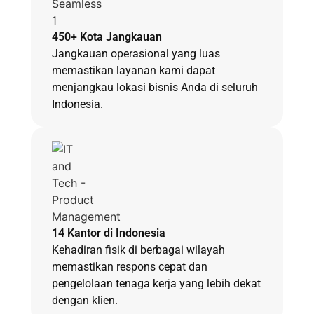
450+ Kota Jangkauan
Jangkauan operasional yang luas
memastikan layanan kami dapat
menjangkau lokasi bisnis Anda di seluruh
Indonesia.
14 Kantor di Indonesia
Kehadiran fisik di berbagai wilayah
memastikan respons cepat dan
pengelolaan tenaga kerja yang lebih dekat
dengan klien.