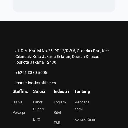
JI. R.A. Kartini No.26, RT.12/RW.6, Cilandak Bar., Kec.
Cilandak, Kota Jakarta Selatan, Daerah Khusus
Ibukota Jakarta 12430
+6221 3880-5005
marketing@staffinc.co
Staffinc
Solusi
Industri
Tentang
Bisnis
Labor
Logistik
Mengapa
Supply
Kami
Pekerja
Ritel
BPO
Kontak Kami
F&B