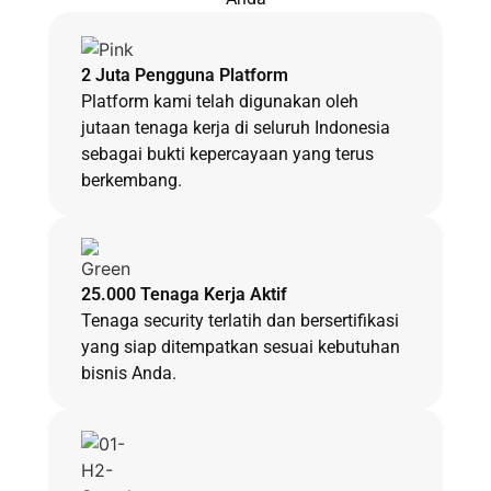
2 Juta Pengguna Platform
Platform kami telah digunakan oleh
jutaan tenaga kerja di seluruh Indonesia
sebagai bukti kepercayaan yang terus
berkembang.
25.000 Tenaga Kerja Aktif
Tenaga security terlatih dan bersertifikasi
yang siap ditempatkan sesuai kebutuhan
bisnis Anda.