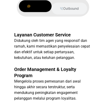
Inbound
Outbound
Layanan Customer Service
Didukung oleh tim agen yang responsif dan
ramah, kami memastikan penyelesaian cepat
dan efektif untuk setiap pertanyaan,
kebutuhan, atau keluhan pelanggan.
Order Management & Loyalty
Program
Mengelola proses pemesanan dari awal
hingga akhir secara terstruktur, serta
mendukung peningkatan engagement
pelanggan melalui program loyalitas.