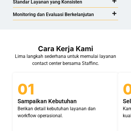
Standar Layanan yang Konsisten
Monitoring dan Evaluasi Berkelanjutan
Cara Kerja Kami
Lima langkah sederhana untuk memulai layanan
contact center bersama Staffinc.
01
Sampaikan Kebutuhan
Se
Berikan detail kebutuhan layanan dan
Kam
workflow operasional.
kua