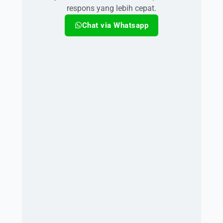
respons yang lebih cepat.
Chat via Whatsapp