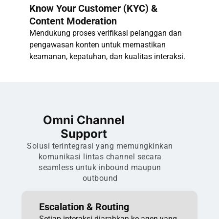
Know Your Customer (KYC) &
Content Moderation
Mendukung proses verifikasi pelanggan dan
pengawasan konten untuk memastikan
keamanan, kepatuhan, dan kualitas interaksi.
Omni Channel
Support
Solusi terintegrasi yang memungkinkan
komunikasi lintas channel secara
seamless untuk inbound maupun
outbound
Escalation & Routing
Setiap interaksi diarahkan ke agen yang