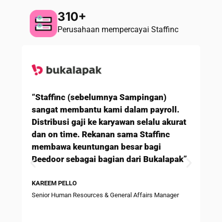
310+
Perusahaan mempercayai Staffinc
“Staffinc (sebelumnya Sampingan)
sangat membantu kami dalam payroll.
Distribusi gaji ke karyawan selalu akurat
dan on time. Rekanan sama Staffinc
membawa keuntungan besar bagi
“Be
Beedoor sebagai bagian dari Bukalapak”
(se
mena
KAREEM PELLO
dapa
Senior Human Resources & General Affairs Manager
per
PIC 