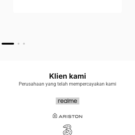
help
HEND
Senio
Klien kami
Perusahaan yang telah mempercayakan kami