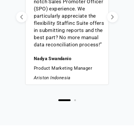
er
straightforward & effectively
solves the real problem we
had on the ground. Staffinc’s
ers
team also exhibits a great
he
attitude; their response and
punctuality have been
!”
excellent and superb!
Wandhana Wibawa Mukti
People & Culture Senior Manager
Bobobox