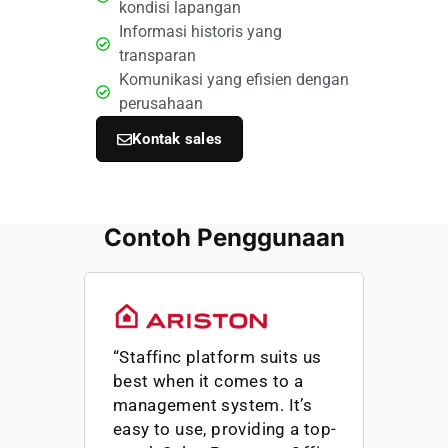
kondisi lapangan
Informasi historis yang
transparan
Komunikasi yang efisien dengan
perusahaan
Kontak sales
Contoh Penggunaan
“We are impressed and highly
satisfied with Staffinc
platform’s products and
-
services. The system is