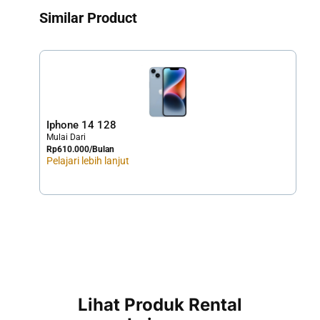
Similar Product
Iphone 14 128
Sa
Mulai Dari
Mula
Rp
610.000
/Bulan
Rp
1
Pelajari lebih lanjut
Pela
Lihat Produk Rental