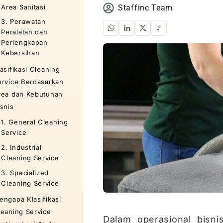
Area Sanitasi
Staffinc Team
3. Perawatan
Peralatan dan
Perlengkapan
Kebersihan
asifikasi Cleaning
ervice Berdasarkan
rea dan Kebutuhan
isnis
1. General Cleaning
Service
2. Industrial
Cleaning Service
3. Specialized
Cleaning Service
engapa Klasifikasi
leaning Service
Dalam operasional bisn