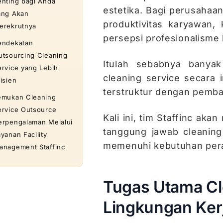
enting bagi Anda
estetika. Bagi perusahaa
ang Akan
produktivitas karyawan,
erekrutnya
persepsi profesionalisme 
endekatan
utsourcing Cleaning
Itulah sebabnya banyak
ervice yang Lebih
cleaning service secara 
isien
terstruktur dengan pembag
emukan Cleaning
ervice Outsource
Kali ini, tim Staffinc a
erpengalaman Melalui
tanggung jawab cleaning
yanan Facility
memenuhi kebutuhan per
anagement Staffinc
Tugas Utama Cl
Lingkungan Ker