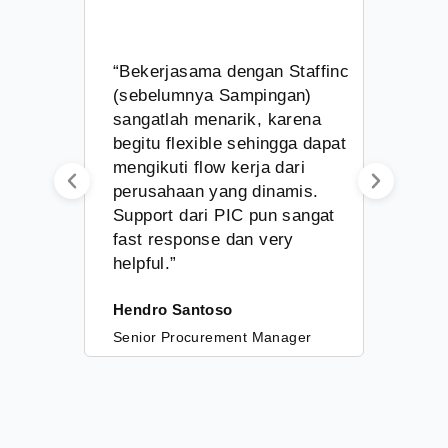
“Bekerjasama dengan Staffinc
“
(sebelumnya Sampingan)
S
sangatlah menarik, karena
k
begitu flexible sehingga dapat
g
mengikuti flow kerja dari
a
perusahaan yang dinamis.
s
Support dari PIC pun sangat
k
fast response dan very
B
helpful.”
B
Hendro Santoso
K
Senior Procurement Manager
S
Ge