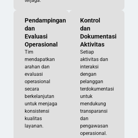
terjaga.
Pendampingan
Kontrol
dan
dan
Evaluasi
Dokumentasi
Operasional
Aktivitas
Tim
Setiap
mendapatkan
aktivitas dan
arahan dan
interaksi
evaluasi
dengan
operasional
pelanggan
secara
terdokumentasi
berkelanjutan
untuk
untuk menjaga
mendukung
konsistensi
transparansi
kualitas
dan
layanan.
pengawasan
operasional.