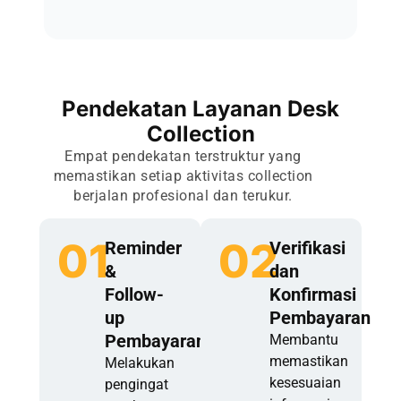
Pendekatan Layanan Desk
Collection
Empat pendekatan terstruktur yang
memastikan setiap aktivitas collection
berjalan profesional dan terukur.
01
02
Reminder
Verifikasi
&
dan
Follow-
Konfirmasi
up
Pembayaran
Pembayaran
Membantu
memastikan
Melakukan
kesesuaian
pengingat