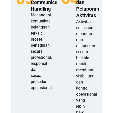
Communication
dan
Handling
Pelaporan
Aktivitas
Menangani
komunikasi
Aktivitas
pelanggan
collection
terkait
dipantau
proses
dan
penagihan
dilaporkan
secara
secara
profesional,
berkala
responsif,
untuk
dan
membantu
sesuai
visibilitas
prosedur
dan
operasional.
kontrol
operasional
yang
lebih
baik.