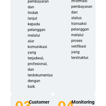
informasi
pembayaran
pembayaran
dan
dan
tindak
status
lanjut
transaksi
kepada
pelanggan
pelanggan
melalui
melalui
proses
alur
verifikasi
komunikasi
yang
yang
terstruktur.
terjadwal,
profesional,
dan
terdokumentasi
dengan
baik.
03
04
Customer
Monitoring