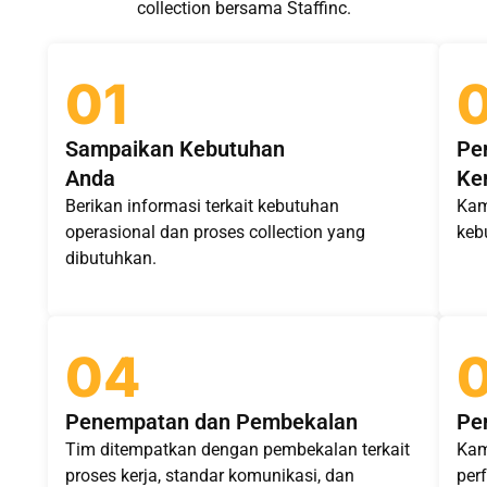
collection bersama Staffinc.
01
Sampaikan Kebutuhan
Pe
Anda
Ke
Berikan informasi terkait kebutuhan
Kam
operasional dan proses collection yang
keb
dibutuhkan.
04
Penempatan dan Pembekalan
Pe
Tim ditempatkan dengan pembekalan terkait
Kam
proses kerja, standar komunikasi, dan
per