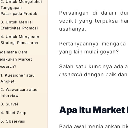
2. Untuk Mengetahui
Tanggapan
Persaingan di dalam dun
Pasar pada Produk
sedikit yang terpaksa 
3. Untuk Menilai
usahanya.
Efektivitas Promosi
4. Untuk Menyusun
Strategi Pemasaran
Pertanyaannya mengapa 
yang lain mulai goyah?
agaimana Cara
elakukan Market
Salah satu kuncinya adal
esearch?
research
dengan baik dan 
1. Kuesioner atau
Angket
2. Wawancara atau
Interview
3. Survei
Apa Itu Market
4. Riset Grup
5. Observasi
Pada awal menjalankan bi