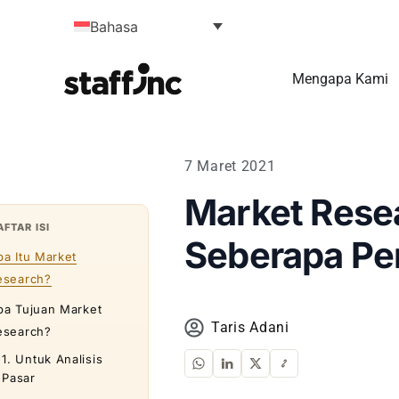
Bahasa
Mengapa Kami
7 Maret 2021
Market Rese
AFTAR ISI
Seberapa Pe
pa Itu Market
esearch?
pa Tujuan Market
Taris Adani
esearch?
1. Untuk Analisis
Pasar