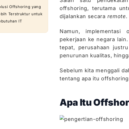
Salah satu pendekata
olusi Offshoring yang
offshoring, terutama un
ebih Terstruktur untuk
dijalankan secara
remote
.
ebutuhan IT
Namun, implementasi o
pekerjaan ke negara lain
tepat, perusahaan justr
penurunan kualitas, hing
Sebelum kita menggali dal
tentang apa itu offshoring
Apa Itu Offsho