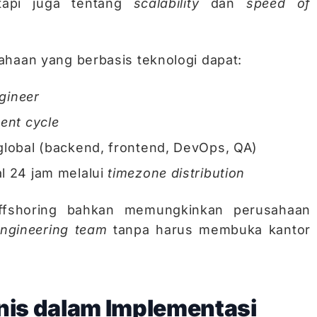
etapi juga tentang
scalability
dan
speed of
ahaan yang berbasis teknologi dapat:
gineer
ent cycle
global (backend, frontend, DevOps, QA)
l 24 jam melalui
timezone distribution
offshoring bahkan memungkinkan perusahaan
engineering team
tanpa harus membuka kantor
nis dalam Implementasi