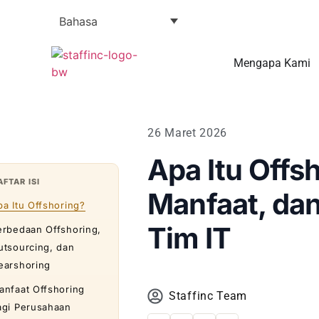
Bahasa
Mengapa Kami
26 Maret 2026
Apa Itu Offs
AFTAR ISI
Manfaat, dan
pa Itu Offshoring?
Tim IT
erbedaan Offshoring,
utsourcing, dan
earshoring
anfaat Offshoring
Staffinc Team
agi Perusahaan