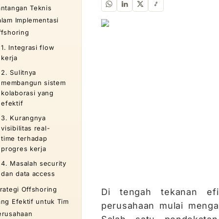
antangan Teknis
alam Implementasi
ffshoring
1. Integrasi flow
kerja
2. Sulitnya
membangun sistem
kolaborasi yang
efektif
3. Kurangnya
visibilitas real-
time terhadap
progres kerja
4. Masalah security
dan data access
trategi Offshoring
Di tengah tekanan efi
ang Efektif untuk Tim
perusahaan mulai mengad
erusahaan