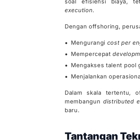
soal efisiensi biaya, t
execution
.
Dengan offshoring, perus
Mengurangi
cost per en
Mempercepat
developm
Mengakses talent pool 
Menjalankan operasiona
Dalam skala tertentu, 
membangun
distributed 
baru.
Tantangan Tek