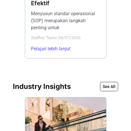
Efektif
Myste
Menyusun standar operasional
Banyak p
(SOP) merupakan langkah
menginv
penting untuk
biaya un
Staffinc Team
/
08/07/2026
Staffinc 
Pelajari lebih lanjut
Pelajari 
Industry Insights
See All