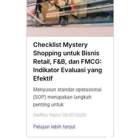
Checklist Mystery
Mengu
Shopping untuk Bisnis
Pelan
Retail, F&B, dan FMCG:
Mening
Indikator Evaluasi yang
Layana
Efektif
Myste
Menyusun standar operasional
Banyak p
(SOP) merupakan langkah
menginv
penting untuk
biaya un
Staffinc Team
/
08/07/2026
Staffinc 
Pelajari lebih lanjut
Pelajari 