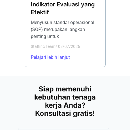
Indikator Evaluasi yang
Layana
Efektif
Myste
Menyusun standar operasional
Banyak p
(SOP) merupakan langkah
menginv
penting untuk
biaya un
Staffinc Team
/
08/07/2026
Staffinc 
Pelajari lebih lanjut
Pelajari 
Siap memenuhi
kebutuhan tenaga
kerja Anda?
Konsultasi gratis!