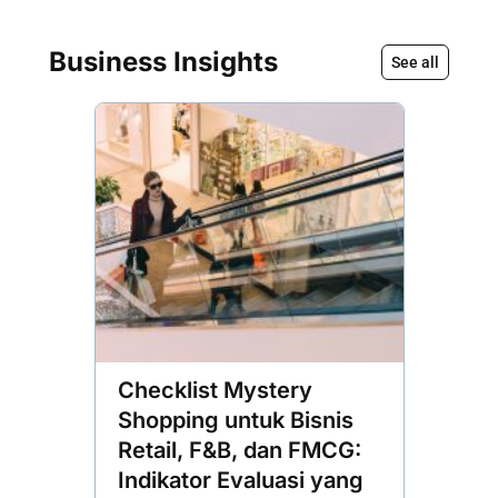
Business Insights
See all
Checklist Mystery
Mengu
Shopping untuk Bisnis
Pelan
Retail, F&B, dan FMCG:
Mening
Indikator Evaluasi yang
Layana