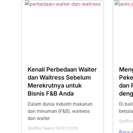
Kenali Perbedaan Waiter
Meng
dan Waitress Sebelum
Peke
Merekrutnya untuk
dan 
Bisnis F&B Anda
deng
Dalam dunia industri makanan
Di bal
dan minuman (F&B), waitress
berjala
dan waiter
Staffin
Staffinc Team
/
04/01/2026
Baca 