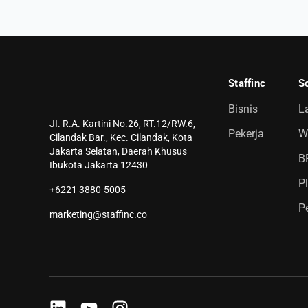
Staffinc
So
Bisnis
L
JI. R.A. Kartini No.26, RT.12/RW.6,
Pekerja
Wh
Cilandak Bar., Kec. Cilandak, Kota
Jakarta Selatan, Daerah Khusus
B
Ibukota Jakarta 12430
P
+6221 3880-5005
P
marketing@staffinc.co