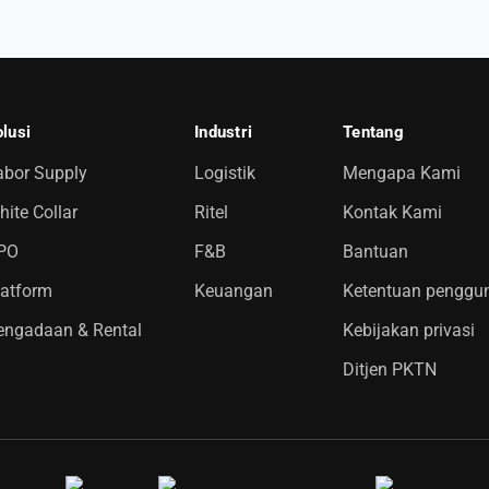
lusi
Industri
Tentang
abor Supply
Logistik
Mengapa Kami
ite Collar
Ritel
Kontak Kami
PO
F&B
Bantuan
latform
Keuangan
Ketentuan penggu
engadaan & Rental
Kebijakan privasi
Ditjen PKTN