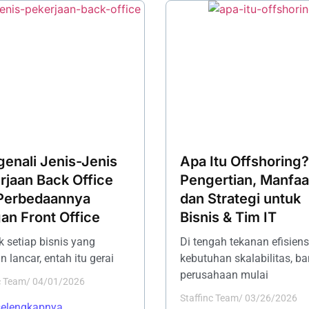
enali Jenis-Jenis
Apa Itu Offshoring?
rjaan Back Office
Pengertian, Manfaa
Perbedaannya
dan Strategi untuk
an Front Office
Bisnis & Tim IT
ik setiap bisnis yang
Di tengah tekanan efisiens
n lancar, entah itu gerai
kebutuhan skalabilitas, b
perusahaan mulai
c Team
/
04/01/2026
Staffinc Team
/
03/26/2026
selengkapnya