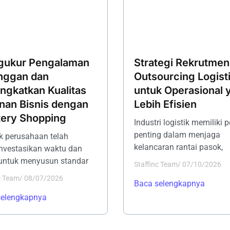
ukur Pengalaman
Strategi Rekrutmen
nggan dan
Outsourcing Logist
ngkatkan Kualitas
untuk Operasional 
nan Bisnis dengan
Lebih Efisien
ery Shopping
Industri logistik memiliki 
penting dalam menjaga
 perusahaan telah
kelancaran rantai pasok,
nvestasikan waktu dan
untuk menyusun standar
Staffinc Team
/
07/10/2026
c Team
/
08/07/2026
Baca selengkapnya
selengkapnya