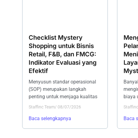
Checklist Mystery
Meng
Shopping untuk Bisnis
Pela
Retail, F&B, dan FMCG:
Meni
Indikator Evaluasi yang
Laya
Efektif
Myst
Menyusun standar operasional
Banyak
(SOP) merupakan langkah
mengi
penting untuk menjaga kualitas
biaya 
Staffinc Team
/
08/07/2026
Staffin
Baca selengkapnya
Baca 