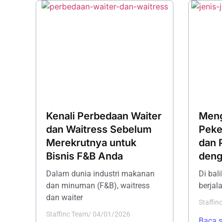
Kenali Perbedaan Waiter
Meng
dan Waitress Sebelum
Peke
Merekrutnya untuk
dan 
Bisnis F&B Anda
deng
Dalam dunia industri makanan
Di bal
dan minuman (F&B), waitress
berjala
dan waiter
Staffin
Staffinc Team
/
04/01/2026
Baca 