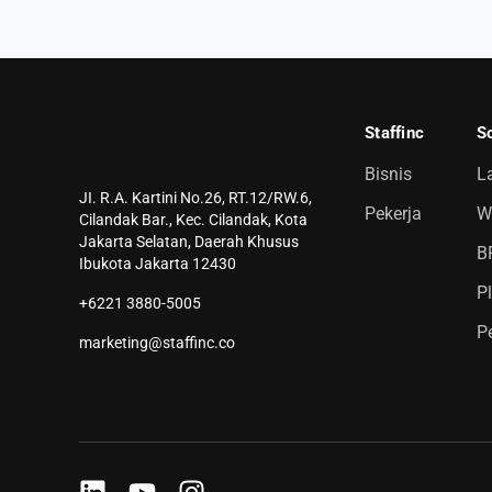
Staffinc
So
Bisnis
L
JI. R.A. Kartini No.26, RT.12/RW.6,
Pekerja
Wh
Cilandak Bar., Kec. Cilandak, Kota
Jakarta Selatan, Daerah Khusus
B
Ibukota Jakarta 12430
P
+6221 3880-5005
P
marketing@staffinc.co