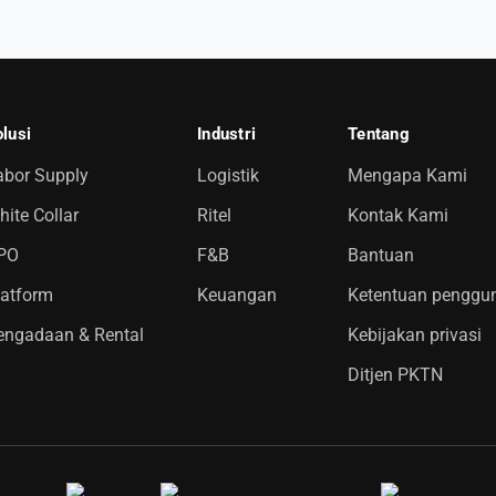
lusi
Industri
Tentang
abor Supply
Logistik
Mengapa Kami
ite Collar
Ritel
Kontak Kami
PO
F&B
Bantuan
latform
Keuangan
Ketentuan penggu
engadaan & Rental
Kebijakan privasi
Ditjen PKTN