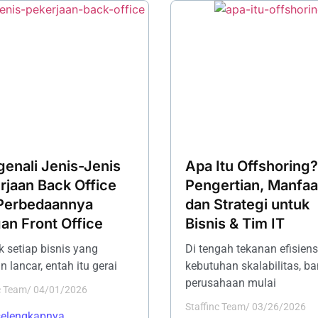
enali Jenis-Jenis
Apa Itu Offshoring?
rjaan Back Office
Pengertian, Manfaa
Perbedaannya
dan Strategi untuk
an Front Office
Bisnis & Tim IT
ik setiap bisnis yang
Di tengah tekanan efisiens
n lancar, entah itu gerai
kebutuhan skalabilitas, b
perusahaan mulai
c Team
/
04/01/2026
Staffinc Team
/
03/26/2026
selengkapnya