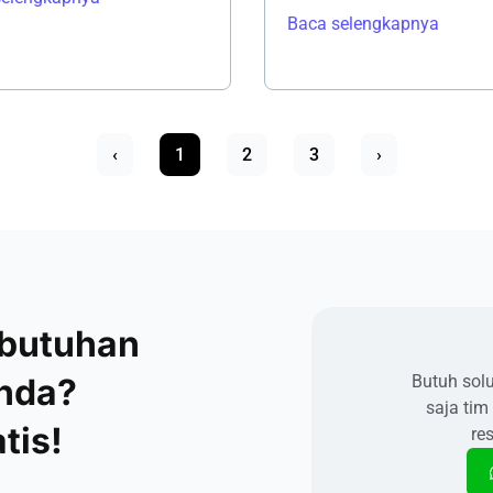
Baca selengkapnya
‹
1
2
3
›
ebutuhan
Anda?
Butuh sol
saja tim
tis!
re