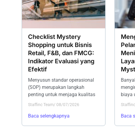
Checklist Mystery
Meng
Shopping untuk Bisnis
Pela
Retail, F&B, dan FMCG:
Meni
Indikator Evaluasi yang
Laya
Efektif
Myst
Menyusun standar operasional
Banyak
(SOP) merupakan langkah
mengi
penting untuk menjaga kualitas
biaya 
Staffinc Team
/
08/07/2026
Staffin
Baca selengkapnya
Baca 