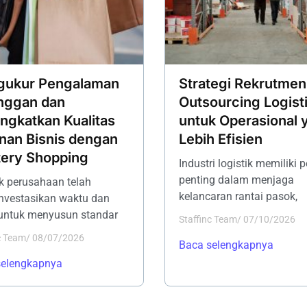
ukur Pengalaman
Strategi Rekrutmen
nggan dan
Outsourcing Logist
ngkatkan Kualitas
untuk Operasional 
nan Bisnis dengan
Lebih Efisien
ery Shopping
Industri logistik memiliki 
penting dalam menjaga
 perusahaan telah
kelancaran rantai pasok,
nvestasikan waktu dan
untuk menyusun standar
Staffinc Team
/
07/10/2026
c Team
/
08/07/2026
Baca selengkapnya
selengkapnya